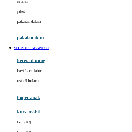
setelan
Docare
jaket
Doona
pakaian dalam
Down To Earth
Drew
pakaian tidur
Dr. Brown's
SITUS RAJABANDOT
E
kereta dorong
ELC
bayi baru lahir
Ergobaby
usia 6 bulan+
Expert Care
koper anak
Ezyroller
kursi mobil
F
0-13 Kg
Felt So Sweet