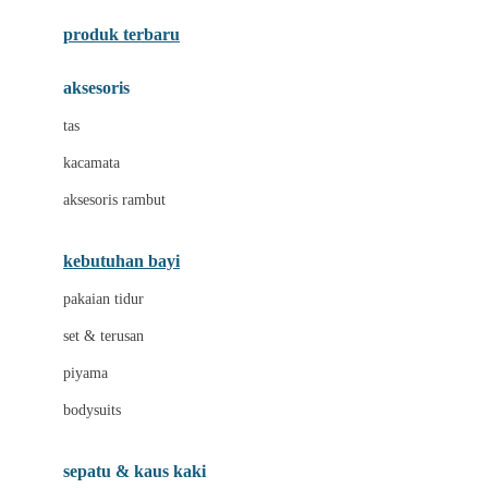
Azetabio
produk terbaru
B
aksesoris
Baabaasheepz
tas
Babiators
kacamata
Baby Dove
aksesoris rambut
Baby Jogger
Baby Rovega
kebutuhan bayi
Babybee
pakaian tidur
Banana Boat
set & terusan
Banz
piyama
Barbie
bodysuits
Beaba
Beauty Barn
sepatu & kaus kaki