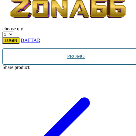
TY Toys
U
choose qty
DAFTAR
LOGIN
V
PROMO
Veja
Share product:
Vitaflow
Vtech
W
Waterland
Wellness
X