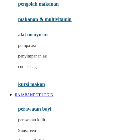
pengolah makanan
Joolz
Jujube
makanan & multivitamin
K
alat menyusui
Kiddycuts
pompa asi
Kumon
penyimpanan asi
L
cooler bags
Leapfrog
kursi makan
Leclerc
RAJABANDOT LOGIN
Lee Vierra
Lillebaby
perawatan bayi
Little Bird Told Me
perawatan kulit
Little Miss Janis
Sunscreen
London Taxi