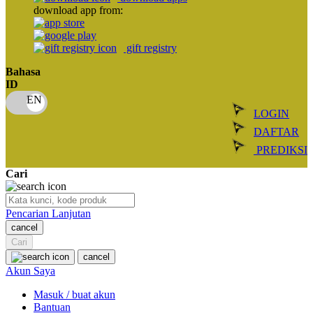
download app from:
Oh Ma Grain
Okiedog
gift registry
P
Bahasa
ID
Peachy
LOGIN
Phil & Ted's
DAFTAR
Philips Avent
PREDIKSI
Pigeon
Cari
Playgro
Pencarian Lanjutan
Poled Global
cancel
Ponycycle
Cari
cancel
Puma
Akun Saya
Pureats
Masuk / buat akun
Bantuan