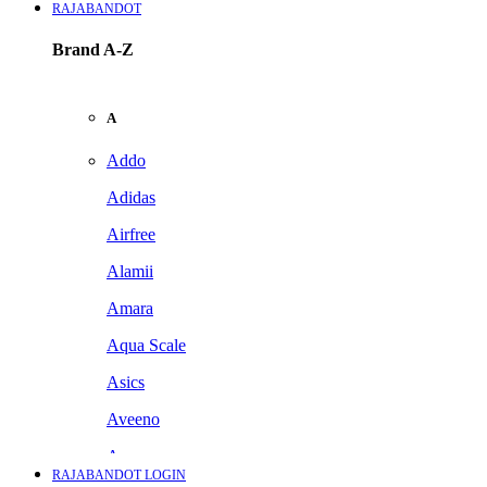
RAJABANDOT
Brand A-Z
A
Addo
Adidas
Airfree
Alamii
Amara
Aqua Scale
Asics
Aveeno
Awan
RAJABANDOT LOGIN