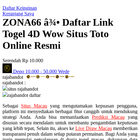
Q
Daftar Keinginan
QV Baby
Keranjang Saya
ZONA66 â¾• Daftar Link
R
Togel 4D Wow Situs Toto
Real Shades
Online Resmi
Red Castle
Ribbon Madness
Serendah
Rp 10.000
Depo
10.000
-
50.000
Wede
S
rajabandot
rajabandot :
Sebamed
situs rajabandot
Silver Cross
rajabandot daftar
Simply Idea
Sebagai
Situs Macau
yang mengutamakan kepuasan pengguna,
platform ini menyediakan berbagai fitur canggih untuk mendukung
Skip Hop
strategi Anda. Anda bisa memanfaatkan
Prediksi Macau
yang
disusun secara mendalam untuk membantu pengambilan keputusan
Spectra
yang lebih tepat, Selain itu, akses ke
Live Draw Macau
memberikan
transparansi penuh dalam setiap putaran permainan. Bagi Anda yang
Squishmallows
ingin memulai petualangan di dunia togel macau, dukungan data