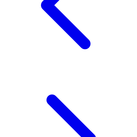
Xootz
Y
Yamatoya
Z
Zaxy
Zoggs
0-9
4Moms
59S