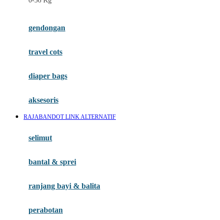
0-36 Kg
Fisher Price
Flipper
gendongan
Friends Of Sally
travel cots
G
diaper bags
Gb
Geko
aksesoris
Graco
RAJABANDOT LINK ALTERNATIF
Gund
selimut
H
bantal & sprei
Habbie
Haenim
ranjang bayi & balita
Happy Horse
perabotan
Happy Tummy